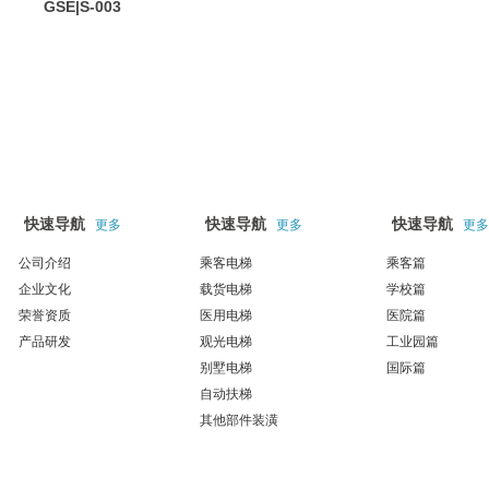
GSE|S-003
关于我们
产品展示
工程案例
快速导航
快速导航
快速导航
更多
更多
更多
公司介绍
乘客电梯
乘客篇
企业文化
载货电梯
学校篇
荣誉资质
医用电梯
医院篇
产品研发
观光电梯
工业园篇
别墅电梯
国际篇
自动扶梯
其他部件装潢