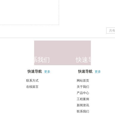
证机构的严格审查，顺利取得欧盟CE认
证证书。广东铃木电梯客梯产品均符合欧
盟相关标准要求，获得欧洲市场的准入许
可。 CE是一种安全认证标志，被视为制
造商打开并进入欧洲市场的护照，在欧盟
市场属于强制性认证标志。不论是欧盟内
部企业生产的产品，还是其他国家生产的
共有
产品，要想在欧盟市场上自由流通，就必
须加贴“CE”标志，以表明产品符合安全、
卫生、环保和质量等一系列欧盟标准
联系我们
快速导航
快速导航
快速导航
更多
更多
联系方式
网站首页
在线留言
关于我们
产品中心
工程案例
新闻资讯
联系我们