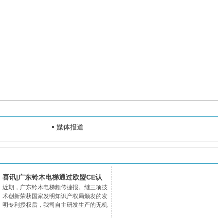
媒体报道
喜讯|广东铃木电梯通过欧盟CE认
近期，广东铃木电梯频传捷报。继三项技
证，已获欧洲市场准入许可！
术创新荣获国家发明知识产权局颁发的发
明专利授权后，我司自主研发生产的无机
房客梯及有机房客梯两个系列产品经过认