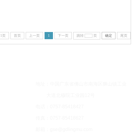
1页
首页
上一页
1
下一页
跳转
页
确定
尾页
联系方式
地址：中国广东省佛山市南海区狮山镇工业
大道北穆院工业园12号
电话：0757-85418427
传真：0757-85418627
邮箱：gse@gdlingmu.com