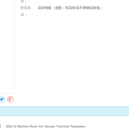
潢：
轿底装
花纹钢板（选配：铝花纹或不锈钢花纹板）
潢：
收藏