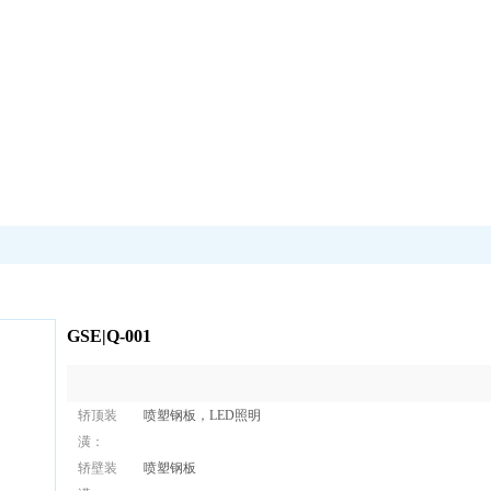
GSE|Q-001
轿顶装
喷塑钢板，LED照明
潢：
轿壁装
喷塑钢板